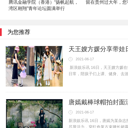
腾讯金融学院（香港）“扬帆起航，
留在贵州过大年，您
湾区翱翔”青年论坛圆满举行
为您推荐
天王嫂方媛分享带娃
2021-06-17
新浪娱乐讯 16日，天王嫂方媛在
日常，陪孩子们上课、健身、去
2021-06-17
新浪娱乐讯 16日，唐嫣为某杂
尽显活力，穿红色复古束腰长裙