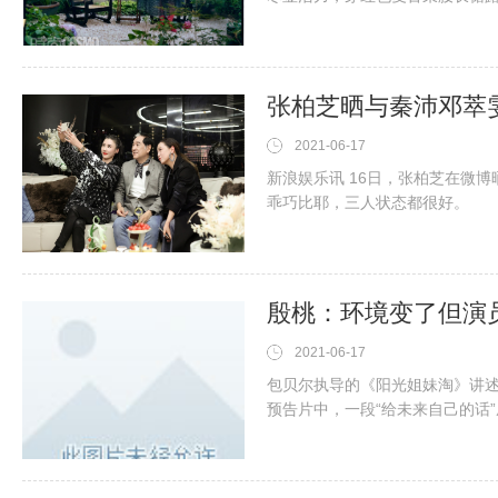
张柏芝晒与秦沛邓萃
2021-06-17
新浪娱乐讯 16日，张柏芝在微
乖巧比耶，三人状态都很好。
2021-06-17
包贝尔执导的《阳光姐妹淘》讲述
预告片中，一段“给未来自己的话
姐妹淘们面对镜头，说出自己对
水反射着荧幕的亮光。“实在是太
《Star营业中》说起这段戏的