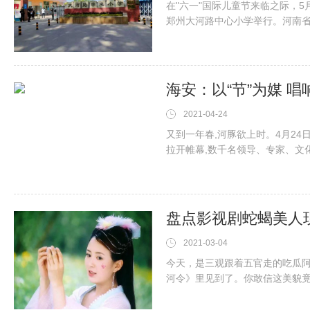
在"六一"国际儿童节来临之际，5
郑州大河路中心小学举行。河南
导：王保国、
海安：以“节”为媒 
2021-04-24
又到一年春,河豚欲上时。4月24
拉开帷幕,数千名领导、专家、文
宴。据悉,本届河豚节以“共享河豚
2021-03-04
今天，是三观跟着五官走的吃瓜
河令》里见到了。你敢信这美貌
药，都没有变老的嘛这次陈紫函